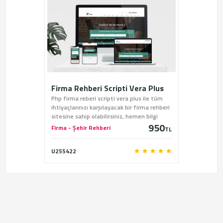
Firma Rehberi Scripti Vera Plus
Php firma reberi scripti vera plus ile tüm
ihtiyaçlarınızı karşılayacak bir firma rehberi
sitesine sahip olabilirsiniz, hemen bilgi
950
almak için bizi arayın.
Firma - Şehir Rehberi
TL
U255422