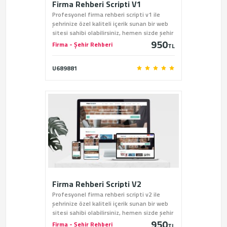
Firma Rehberi Scripti V1
Profesyonel firma rehberi scripti v1 ile
şehrinize özel kaliteli içerik sunan bir web
sitesi sahibi olabilirsiniz, hemen sizde şehir
950
rehberi scriptini sitemiz üzerinden satın
Firma - Şehir Rehberi
TL
alabilirsiniz.
U689881
Firma Rehberi Scripti V2
Profesyonel firma rehberi scripti v2 ile
şehrinize özel kaliteli içerik sunan bir web
sitesi sahibi olabilirsiniz, hemen sizde şehir
950
rehberi scriptini sitemiz üzerinden satın
Firma - Şehir Rehberi
TL