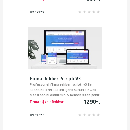
alabilirsiniz.
U284177
Firma Rehberi Scripti V3
Profesyonel firma rehberi scripti v3 ile
şehrinize özel kaliteli içerik sunan bir web
sitesi sahibi olabilirsiniz, hemen sizde şehir
1290
rehberi scriptini sitemiz üzerinden satın
Firma - Şehir Rehberi
TL
alabilirsiniz.
U161875