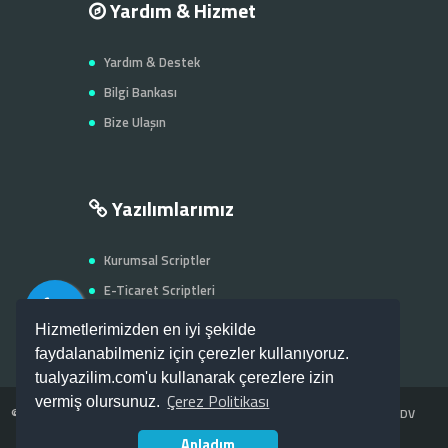
Yardım & Hizmet
Yardım & Destek
Bilgi Bankası
Bize Ulaşın
Yazılımlarımız
Kurumsal Scriptler
E-Ticaret Scriptleri
Firma - Şehir Rehberi
Hizmetlerimizden en iyi şekilde
faydalanabilmeniz için çerezler kullanıyoruz.
tualyazilim.com'u kullanarak çerezlere izin
Çerez Politikası
vermiş olursunuz.
©
Tual Web Yazılım
Web Yazılım & Tasarım Hizmetleri -- Fiyatlarımız KDV
Anladım