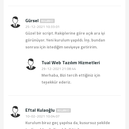
Gürsel
KULLANICI
25-12-2021 10:33:01
Güzel bir script. Rakiplerine göre açık ara iyi
görünüyor. Yeni kurulum yapıldı. İnş. bundan
sonrası için istediğim seviyeye getiririm.
Tual Web Tazılım Hizmetleri
29-12-2021 21:08:44
Merhaba, Bizi tercih ettiğiniz için
teşekkür ederiz.
Eftal Kulaoğlu
KULLANICI
10-02-2021 10:04:07
Kurulum biraz geç yapılsa da, kusursuz şekilde