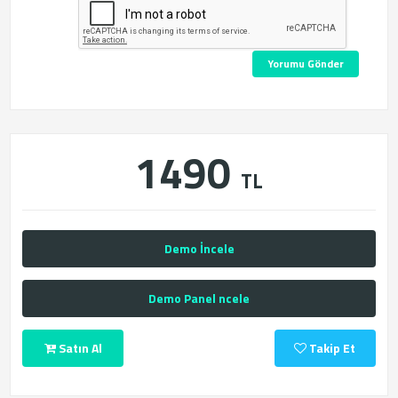
Yorumu Gönder
1490
TL
Demo İncele
Demo Panel ncele
Satın Al
Takip Et