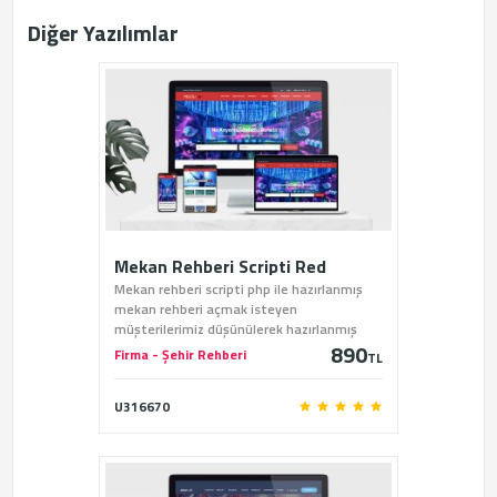
Diğer Yazılımlar
Mekan Rehberi Scripti Red
Mekan rehberi scripti php ile hazırlanmış
mekan rehberi açmak isteyen
müşterilerimiz düşünülerek hazırlanmış
890
profesyonel bir mekan rehberi scriptidir.
Firma - Şehir Rehberi
TL
U316670