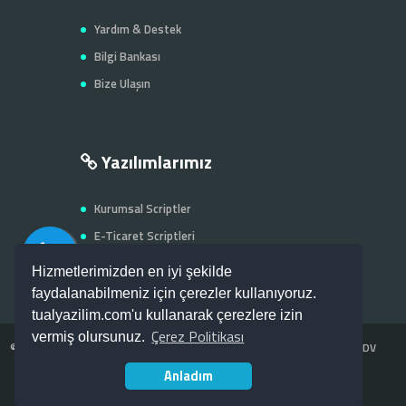
Yardım & Destek
Bilgi Bankası
Bize Ulaşın
Yazılımlarımız
Kurumsal Scriptler
E-Ticaret Scriptleri
Firma - Şehir Rehberi
Hizmetlerimizden en iyi şekilde
faydalanabilmeniz için çerezler kullanıyoruz.
tualyazilim.com'u kullanarak çerezlere izin
Çerez Politikası
vermiş olursunuz.
©
Tual Web Yazılım
Web Yazılım & Tasarım Hizmetleri -- Fiyatlarımız KDV
Anladım
dahil değildir.