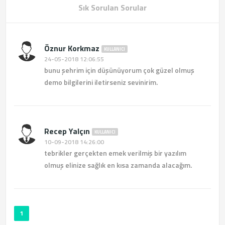
Sık Sorulan Sorular
Öznur Korkmaz
KULLANICI
24-05-2018 12:06:55
bunu şehrim için düşünüyorum çok güzel olmuş
demo bilgilerini iletirseniz sevinirim.
Recep Yalçın
KULLANICI
10-09-2018 14:26:00
tebrikler gerçekten emek verilmiş bir yazılım
olmuş elinize sağlık en kısa zamanda alacağım.
1