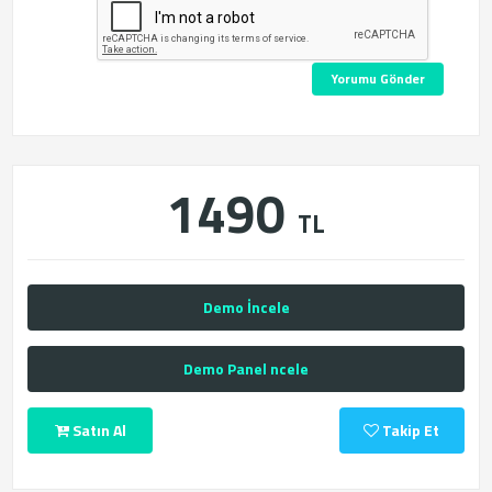
Yorumu Gönder
1490
TL
Demo İncele
Demo Panel ncele
Satın Al
Takip Et