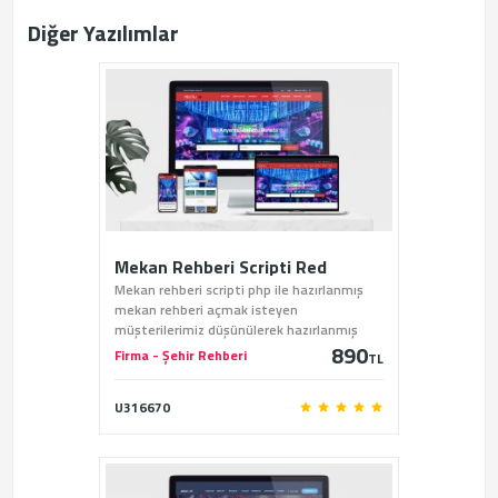
Diğer Yazılımlar
Mekan Rehberi Scripti Red
Mekan rehberi scripti php ile hazırlanmış
mekan rehberi açmak isteyen
müşterilerimiz düşünülerek hazırlanmış
890
profesyonel bir mekan rehberi scriptidir.
Firma - Şehir Rehberi
TL
U316670