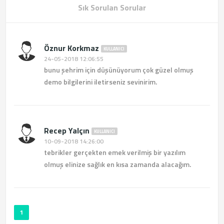
Sık Sorulan Sorular
Öznur Korkmaz
KULLANICI
24-05-2018 12:06:55
bunu şehrim için düşünüyorum çok güzel olmuş
demo bilgilerini iletirseniz sevinirim.
Recep Yalçın
KULLANICI
10-09-2018 14:26:00
tebrikler gerçekten emek verilmiş bir yazılım
olmuş elinize sağlık en kısa zamanda alacağım.
1