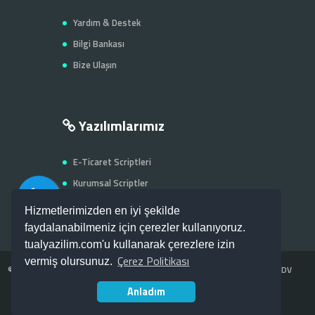
Yardım & Destek
Bilgi Bankası
Bize Ulaşın
Yazılımlarımız
E-Ticaret Scriptleri
Kurumsal Scriptler
Firma - Şehir Rehberi
Hizmetlerimizden en iyi şekilde
faydalanabilmeniz için çerezler kullanıyoruz.
tualyazilim.com'u kullanarak çerezlere izin
Çerez Politikası
vermiş olursunuz.
©
Tual Web Yazılım
Web Yazılım & Tasarım Hizmetleri -- Fiyatlarımız KDV
Anladım
dahil değildir.