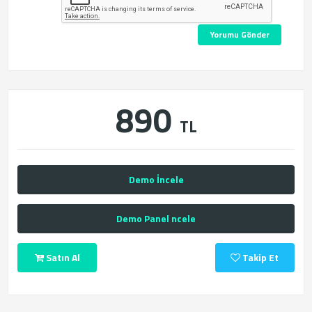
Yorumu Gönder
890
TL
Demo İncele
Demo Panel ncele
Satın Al
Takip Et