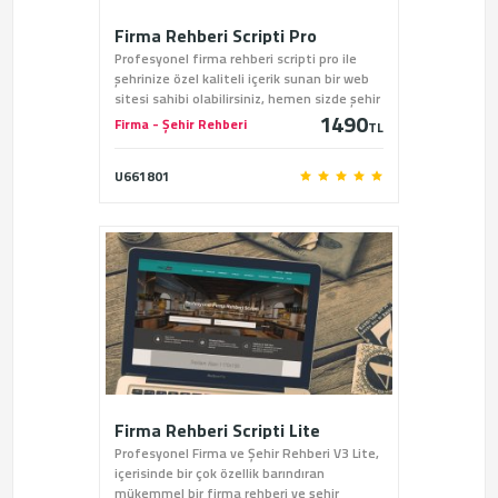
Firma Rehberi Scripti Pro
Profesyonel firma rehberi scripti pro ile
şehrinize özel kaliteli içerik sunan bir web
sitesi sahibi olabilirsiniz, hemen sizde şehir
1490
rehberi scriptini sitemiz üzerinden satın
Firma - Şehir Rehberi
TL
alabilirsiniz.
U661801
Firma Rehberi Scripti Lite
Profesyonel Firma ve Şehir Rehberi V3 Lite,
içerisinde bir çok özellik barındıran
mükemmel bir firma rehberi ve şehir