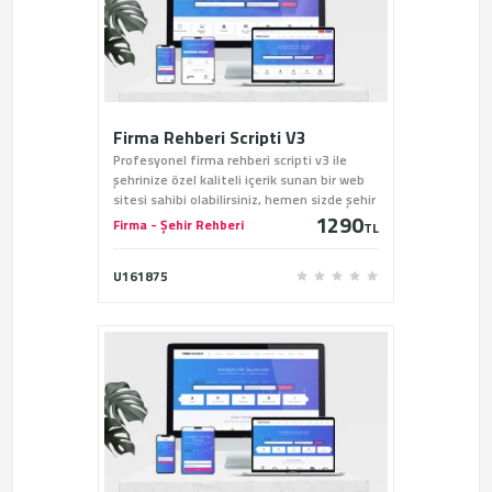
Firma Rehberi Scripti V3
Profesyonel firma rehberi scripti v3 ile
şehrinize özel kaliteli içerik sunan bir web
sitesi sahibi olabilirsiniz, hemen sizde şehir
1290
rehberi scriptini sitemiz üzerinden satın
Firma - Şehir Rehberi
TL
alabilirsiniz.
U161875