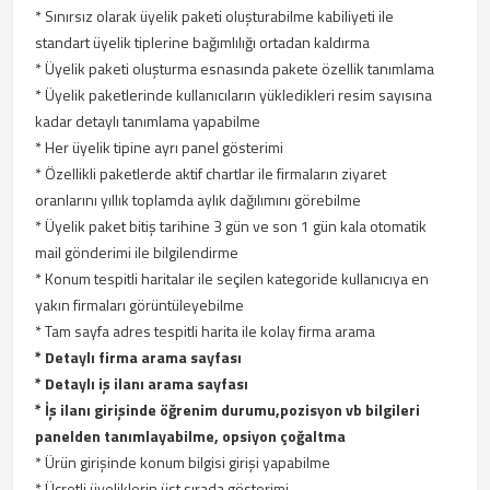
* Sınırsız olarak üyelik paketi oluşturabilme kabiliyeti ile
standart üyelik tiplerine bağımlılığı ortadan kaldırma
* Üyelik paketi oluşturma esnasında pakete özellik tanımlama
* Üyelik paketlerinde kullanıcıların yükledikleri resim sayısına
kadar detaylı tanımlama yapabilme
* Her üyelik tipine ayrı panel gösterimi
* Özellikli paketlerde aktif chartlar ile firmaların ziyaret
oranlarını yıllık toplamda aylık dağılımını görebilme
* Üyelik paket bitiş tarihine 3 gün ve son 1 gün kala otomatik
mail gönderimi ile bilgilendirme
* Konum tespitli haritalar ile seçilen kategoride kullanıcıya en
yakın firmaları görüntüleyebilme
* Tam sayfa adres tespitli harita ile kolay firma arama
* Detaylı firma arama sayfası
* Detaylı iş ilanı arama sayfası
* İş ilanı girişinde öğrenim durumu,pozisyon vb bilgileri
panelden tanımlayabilme, opsiyon çoğaltma
* Ürün girişinde konum bilgisi girişi yapabilme
* Ücretli üyeliklerin üst sırada gösterimi