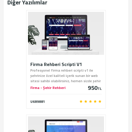
Diğer Yazılımlar
Firma Rehberi Scripti V1
Profesyonel firma rehberi scripti v1 ile
şehrinize özel kaliteli içerik sunan bir web
sitesi sahibi olabilirsiniz, hemen sizde şehir
950
rehberi scriptini sitemiz üzerinden satın
Firma - Şehir Rehberi
TL
alabilirsiniz.
U689881