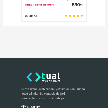
890
rehberi scriptidir.
Firma - Şehir Rehberi
TL
U388173
Profesyonel web tabanlı yazılımlar konusunda
2005 yılından bu yana siz değerli
müşterilerimizin hizmetindeyiz.
48
Yazılım