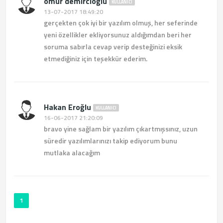
ömür demircioğlu
KULLANICI
13-07-2017 18:49:20
gerçekten çok iyi bir yazılım olmuş, her seferinde
yeni özellikler ekliyorsunuz aldığımdan beri her
soruma sabırla cevap verip desteğinizi eksik
etmediğiniz için teşekkür ederim.
Hakan Eroğlu
KULLANICI
16-06-2017 21:20:09
bravo yine sağlam bir yazılım çıkartmışsınız, uzun
süredir yazılımlarınızı takip ediyorum bunu
mutlaka alacağım
1