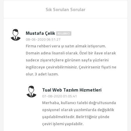
Sık Sorulan Sorular
Mustafa Çelik
KULLANICI
08-06-2020 06:51:27
Firma rehberi vera yı satın almak istiyorum.
Domain adına lisansli olarak. Özel bir ilave olarak
sadece ziyaretçilere görünen sayfa yüzlerini
ingilizceye çevirebilirmisiniz. Çevirirseniz fiyati ne
olur. 3 adet lazım.
Tual Web Tazılım Hizmetleri
07-08-2020 01:05:41
Merhaba, kullanıcı talebi doğrultusunda
opsiyonel olarak yazılımlarda değişiklik
yapılabilmektedir. Belirttiğiniz yönde
çeviri işlemi yapılabilir.