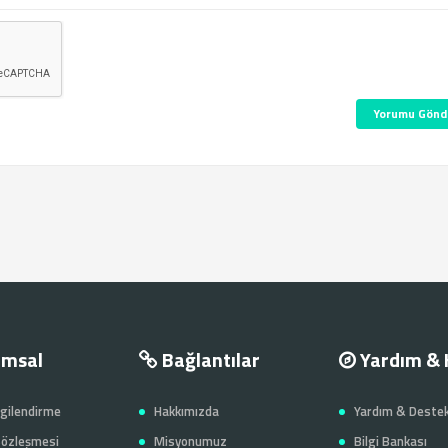
Yorumu Gönd
msal
Bağlantılar
Yardım & 
lgilendirme
Hakkımızda
Yardım & Deste
 Sözleşmesi
Misyonumuz
Bilgi Bankası