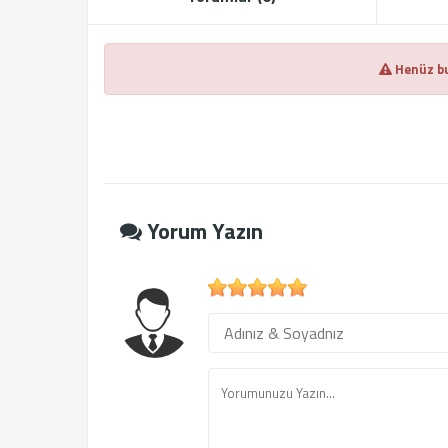
Henüz bu
Yorum Yazın
1
2
3
4
5