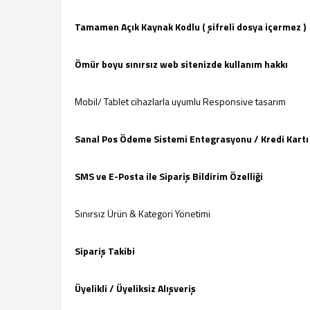
Tamamen Açık Kaynak Kodlu ( şifreli dosya içermez )
Ömür boyu sınırsız web sitenizde kullanım hakkı
Mobil/ Tablet cihazlarla uyumlu Responsive tasarım
Sanal Pos Ödeme Sistemi Entegrasyonu / Kredi Kartı İ
SMS ve E-Posta ile Sipariş Bildirim Özelliği
Sınırsız Ürün & Kategori Yönetimi
Sipariş Takibi
Üyelikli / Üyeliksiz Alışveriş