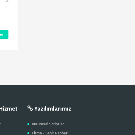
er
Hizmet
Yazılımlarımız
k
Kurumsal Scriptler
Firma - Şehir Rehberi