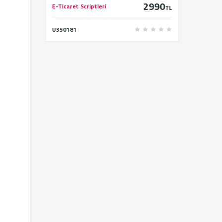
2990
E-Ticaret Scriptleri
TL
U350181