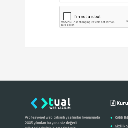
Kuru
Profesyonel web tabanlı yazılımlar konusunda
KVKK Bi
2005 yılından bu yana siz değerli
Gizlilik