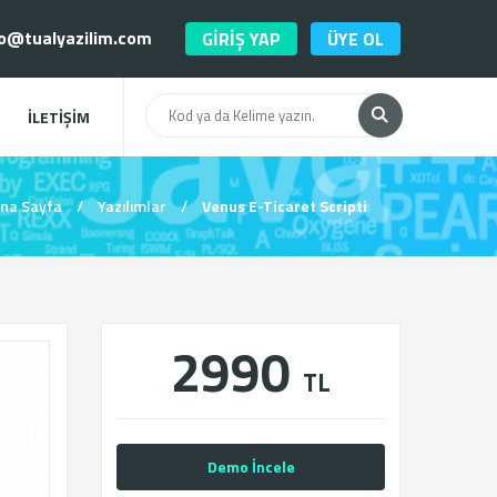
o@tualyazilim.com
GİRİŞ YAP
ÜYE OL
İLETİŞİM
na Sayfa
/
Yazılımlar
/
Venus E-Ticaret Scripti
2990
TL
Demo İncele