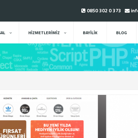
0850 302 0 373
inf
AL
HİZMETLERİMİZ
BAYİLİK
BLOG
A