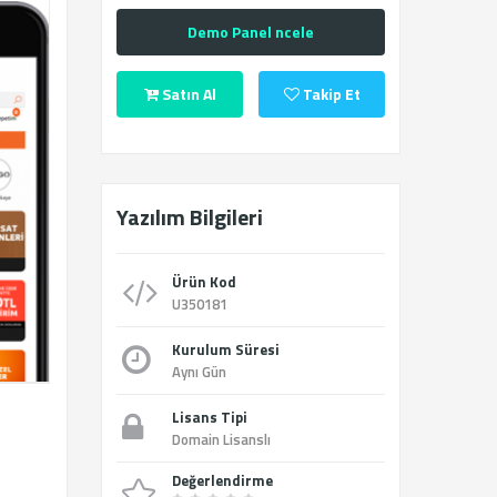
Demo Panel ncele
Satın Al
Takip Et
Yazılım Bilgileri
Ürün Kod
U350181
Kurulum Süresi
Aynı Gün
Lisans Tipi
Domain Lisanslı
Değerlendirme