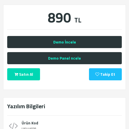
890
TL
Demo İncele
Demo Panel ncele
Satın Al
Takip Et
Yazılım Bilgileri
Ürün Kod
U644608