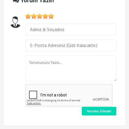
1
2
3
4
5
Yorumu Gönder