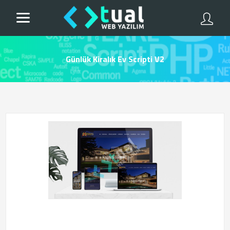
Günlük Kiralık Ev Scripti V2