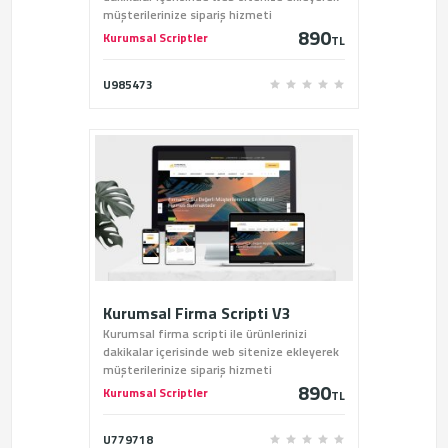
müşterilerinize sipariş hizmeti
890
verebilirsiniz.
Kurumsal Scriptler
TL
U985473
Kurumsal Firma Scripti V3
Kurumsal firma scripti ile ürünlerinizi
dakikalar içerisinde web sitenize ekleyerek
müşterilerinize sipariş hizmeti
890
verebilirsiniz.
Kurumsal Scriptler
TL
U779718