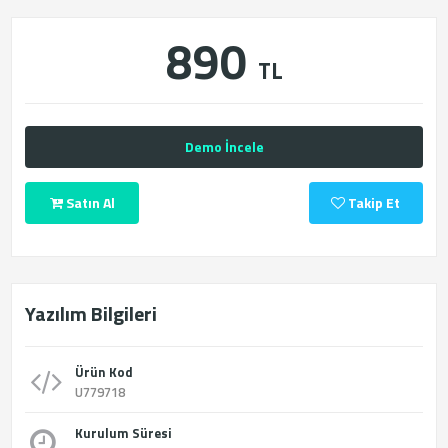
890
TL
Demo İncele
Satın Al
Takip Et
Yazılım Bilgileri
Ürün Kod
U779718
Kurulum Süresi