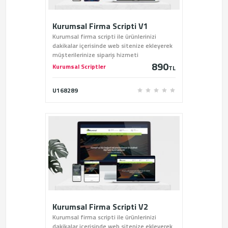
Kurumsal Firma Scripti V1
Kurumsal firma scripti ile ürünlerinizi
dakikalar içerisinde web sitenize ekleyerek
müşterilerinize sipariş hizmeti
890
verebilirsiniz.
Kurumsal Scriptler
TL
U168289
Kurumsal Firma Scripti V2
Kurumsal firma scripti ile ürünlerinizi
dakikalar içerisinde web sitenize ekleyerek