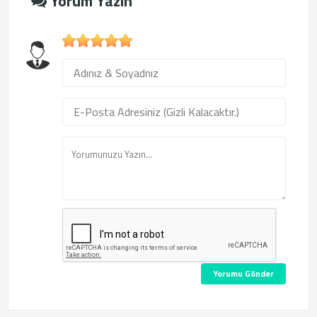
Yorum Yazın
1
2
3
4
5
Yorumu Gönder