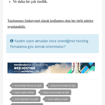
Ve daha bir çok özellik.
Yazılımımız fonksiyonel olarak kodlanmış olup her türlü sektöre
uygulanabilir.
Yazılım satın almadan önce önerdiğimiz hosting
firmalarına göz atmak istermisiniz?
kurumsal firma scripti
php kurumsal script
hazır web sitesi
hazır kurumsal script
ürün tanıtım scripti
ürün satış scripti