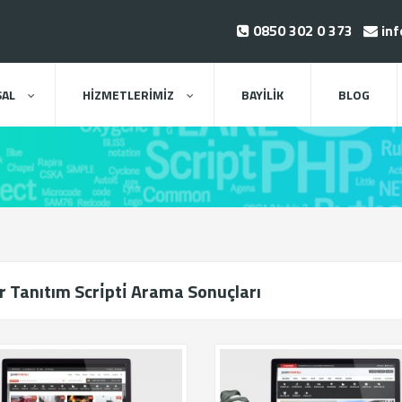
0850 302 0 373
inf
AL
HİZMETLERİMİZ
BAYİLİK
BLOG
̇r Tanıtım Scri̇pti̇ Arama Sonuçları