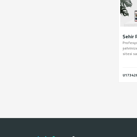
Şehir 
Profesyon
şehrinize
sitesi sa
portalı 
alabilirsi
U17342