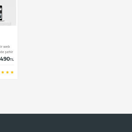
bir web
zde şehir
490
satın
TL