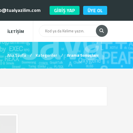
o@tualyazilim.com
GİRİŞ YAP
ÜYE OL
İLETİŞİM
Ana Sayfa
/
Kategoriler
/
Arama Sonuçları