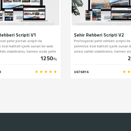
Rehberi Scripti V1
Şehir Rehberi Scripti V2
el şehir portalı scripti ile
Profesyonel şehir rehberi scripti ile
 özel kaliteli içerik sunan bir web
şehrinize özel kaliteli içerik sunan 
hibi olabilirsiniz, hemen sizde şehir
sitesi sahibi olabilirsiniz, hemen si
1250
2
scriptini sitemiz üzerinden satın
rehberi scriptini sitemiz üzerinden 
TL
niz.
alabilirsiniz.
8
U676816