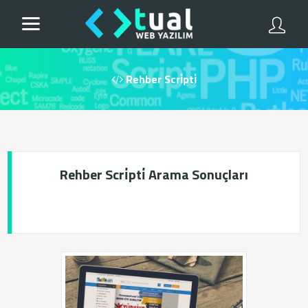
Rehber Scri̇pti̇
Rehber Scri̇pti̇ Arama Sonuçları