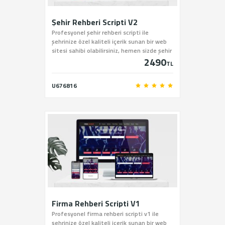
Şehir Rehberi Scripti V2
Profesyonel şehir rehberi scripti ile
şehrinize özel kaliteli içerik sunan bir web
sitesi sahibi olabilirsiniz, hemen sizde şehir
2490
rehberi scriptini sitemiz üzerinden satın
TL
alabilirsiniz.
U676816
Firma Rehberi Scripti V1
Profesyonel firma rehberi scripti v1 ile
şehrinize özel kaliteli içerik sunan bir web