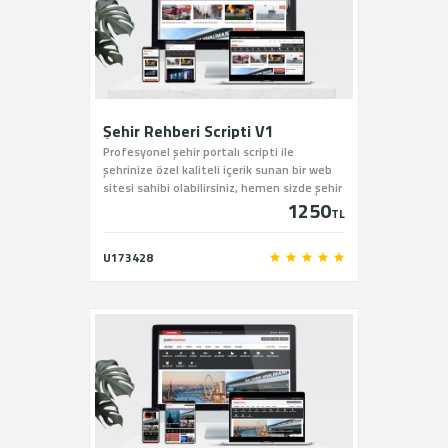
Şehir Rehberi Scripti V1
Profesyonel şehir portalı scripti ile
şehrinize özel kaliteli içerik sunan bir web
sitesi sahibi olabilirsiniz, hemen sizde şehir
1250
portalı scriptini sitemiz üzerinden satın
TL
alabilirsiniz.
U173428