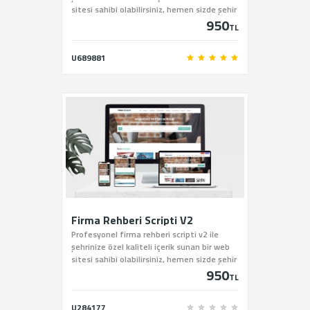
sitesi sahibi olabilirsiniz, hemen sizde şehir
950
rehberi scriptini sitemiz üzerinden satın
TL
alabilirsiniz.
U689881
Firma Rehberi Scripti V2
Profesyonel firma rehberi scripti v2 ile
şehrinize özel kaliteli içerik sunan bir web
sitesi sahibi olabilirsiniz, hemen sizde şehir
950
rehberi scriptini sitemiz üzerinden satın
TL
alabilirsiniz.
U284177