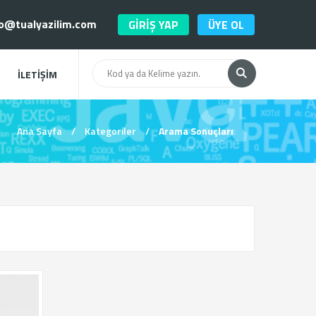
o@tualyazilim.com
GİRİŞ YAP
ÜYE OL
İLETİŞİM
Ana Sayfa
/
Kategoriler
/
Arama Sonuçları