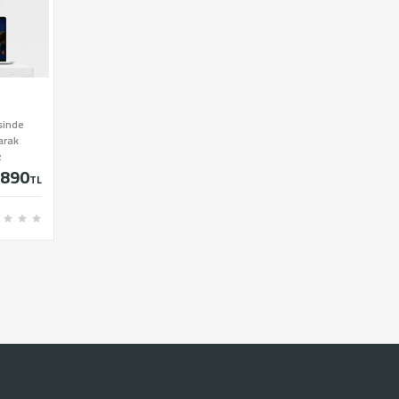
sinde
arak
z
890
TL