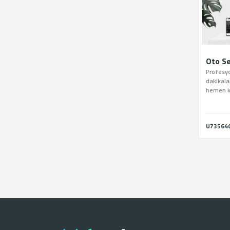
Oto Se
Profesyo
dakikala
hemen k
U73564