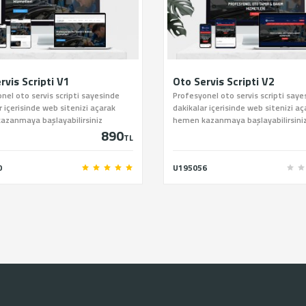
rvis Scripti V1
Oto Servis Scripti V2
nel oto servis scripti sayesinde
Profesyonel oto servis scripti saye
r içerisinde web sitenizi açarak
dakikalar içerisinde web sitenizi aç
azanmaya başlayabilirsiniz
hemen kazanmaya başlayabilirsini
890
TL
0
U195056