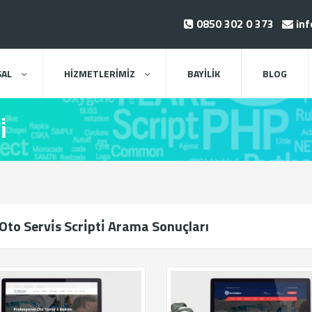
0850 302 0 373
inf
AL
HİZMETLERİMİZ
BAYİLİK
BLOG
̇
Oto Servi̇s Scri̇pti̇ Arama Sonuçları