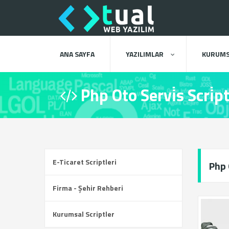
ANA SAYFA
YAZILIMLAR
KURUMS
Php Oto Servi̇s Scri̇pti
E-Ticaret Scriptleri
Php 
Firma - Şehir Rehberi
Kurumsal Scriptler