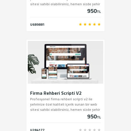
sitesi sahibi olabilirsiniz, hemen sizde şehir
950
rehberi scriptini sitemiz üzerinden satın
TL
alabilirsiniz.
U689881
Firma Rehberi Scripti V2
Profesyonel firma rehberi scripti v2 ile
şehrinize özel kaliteli içerik sunan bir web
sitesi sahibi olabilirsiniz, hemen sizde şehir
950
rehberi scriptini sitemiz üzerinden satın
TL
alabilirsiniz.
U284177