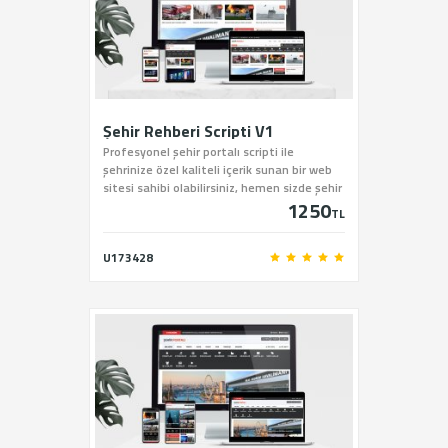
Şehir Rehberi Scripti V1
Profesyonel şehir portalı scripti ile
şehrinize özel kaliteli içerik sunan bir web
sitesi sahibi olabilirsiniz, hemen sizde şehir
1250
portalı scriptini sitemiz üzerinden satın
TL
alabilirsiniz.
U173428