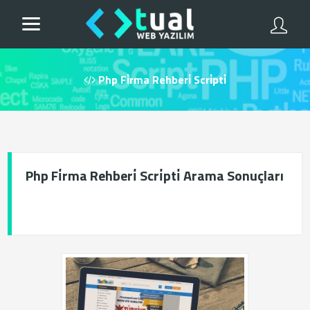
Php Fi̇rma Rehberi̇ Scri̇pti̇
Php Fi̇rma Rehberi̇ Scri̇pti̇ Arama Sonuçları