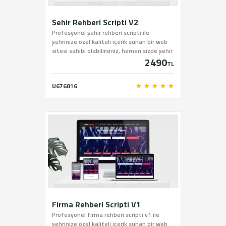
Şehir Rehberi Scripti V2
Profesyonel şehir rehberi scripti ile
şehrinize özel kaliteli içerik sunan bir web
sitesi sahibi olabilirsiniz, hemen sizde şehir
2490
rehberi scriptini sitemiz üzerinden satın
TL
alabilirsiniz.
U676816
Firma Rehberi Scripti V1
Profesyonel firma rehberi scripti v1 ile
şehrinize özel kaliteli içerik sunan bir web