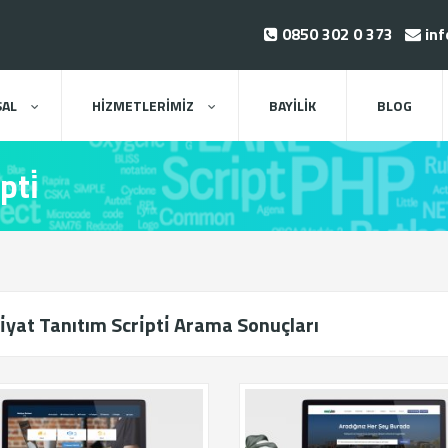
0850 302 0 373
inf
AL
HİZMETLERİMİZ
BAYİLİK
BLOG
pti̇
i̇yat Tanıtım Scri̇pti̇ Arama Sonuçları