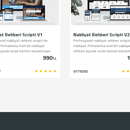
at Rehberi Scripti V1
Nakliyat Rehberi Scripti V2
nel nakliyat rehberi scripti ile
Profesyonel nakliyat rehberi scripti
 firmalarına özel bir nakliyat
nakliyat firmalarına özel bir nakliy
 açarak sizde hemen kazanmaya
rehberi açarak sizde hemen kaza
990
1
lirsiniz.
başlayabilirsiniz
TL
7
U170202