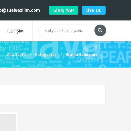
o@tualyazilim.com
GİRİŞ YAP
ÜYE OL
İLETİŞİM
Ana Sayfa
/
Kategoriler
/
Arama Sonuçları