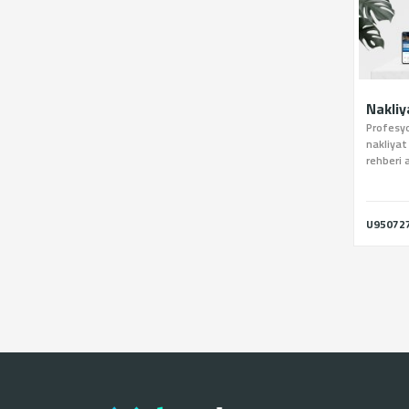
Nakliy
Profesyo
nakliyat
rehberi
başlayabi
U95072