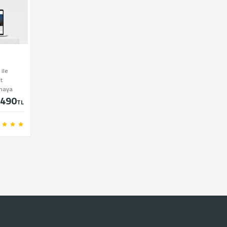
 ile
at
nmaya
490
TL