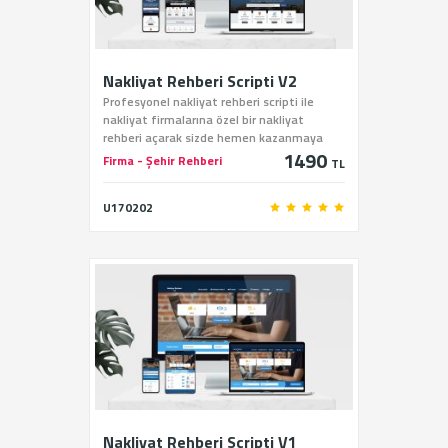
Nakliyat Rehberi Scripti V2
Profesyonel nakliyat rehberi scripti ile
nakliyat firmalarına özel bir nakliyat
rehberi açarak sizde hemen kazanmaya
1490
başlayabilirsiniz
Firma - Şehir Rehberi
TL
U170202
Nakliyat Rehberi Scripti V1