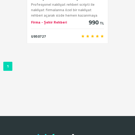
Profesyonel nakliyat rehberi scripti ile
nakliyat firmalarına özel bir nakliyat
rehberi açarak sizde hemen kazanmaya
990
başlayabilirsiniz.
Firma - Şehir Rehberi
TL
U950727
1